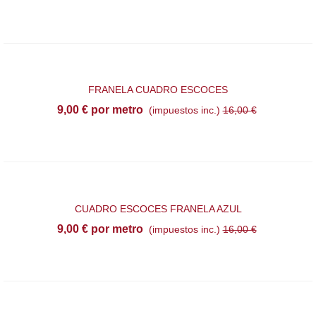
-7,00 € <span class="pp_price_text">por metro</span>
FRANELA CUADRO ESCOCES
9,00 €
por metro
(impuestos inc.)
16,00 €
-7,00 € <span class="pp_price_text">por metro</span>
CUADRO ESCOCES FRANELA AZUL
9,00 €
por metro
(impuestos inc.)
16,00 €
-7,00 € <span class="pp_price_text">por metro</span>