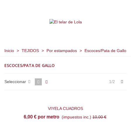
Inicio
>
TEJIDOS
>
Por estampados
>
Escoces/Pata de Gallo
ESCOCES/PATA DE GALLO
Sig
Seleccionar
1/2
VIYELA CUADROS
6,00 €
por metro
(impuestos inc.)
10,00 €
-4,00 € <span class="pp_price_text">por metro</span>