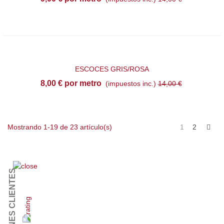
-5,00 € <span class="pp_price_text">por metro</span>
ESCOCES GRIS/ROSA
8,00 €
por metro
(impuestos inc.)
14,00 €
-6,00 € <span class="pp_price_text">por metro</span>
Sig
Mostrando 1-19 de 23 artículo(s)
1
2
OPINIONES CLIENTES