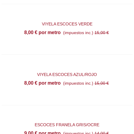
VIYELA ESCOCES VERDE
8,00 €
por metro
(impuestos inc.)
15,00 €
-7,00 € <span class="pp_price_text">por metro</span>
VIYELA ESCOCES AZUL/ROJO
8,00 €
por metro
(impuestos inc.)
15,00 €
-7,00 € <span class="pp_price_text">por metro</span>
ESCOCES FRANELA GRIS/OCRE
9,00 €
por metro
(impuestos inc.)
14,00 €