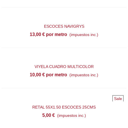
ESCOCES NAVIGRYS
13,00 €
por metro
(impuestos inc.)
VIYELA CUADRO MULTICOLOR
10,00 €
por metro
(impuestos inc.)
Sale
RETAL 55X1.50 ESCOCES 25CMS
5,00 €
(impuestos inc.)