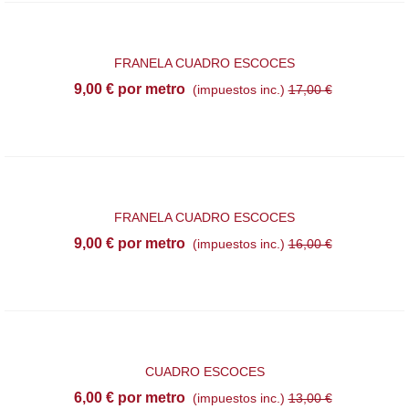
FRANELA CUADRO ESCOCES
9,00 €
por metro
(impuestos inc.)
17,00 €
-8,00 € <span class="pp_price_text">por metro</span>
FRANELA CUADRO ESCOCES
9,00 €
por metro
(impuestos inc.)
16,00 €
-7,00 € <span class="pp_price_text">por metro</span>
CUADRO ESCOCES
6,00 €
por metro
(impuestos inc.)
13,00 €